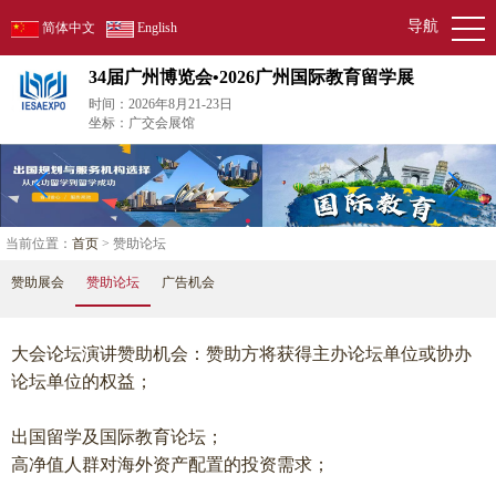
导航
简体中文
English
34届广州博览会•2026广州国际教育留学展
时间：2026年8月21-23日
坐标：广交会展馆
当前位置：
首页
> 赞助论坛
赞助展会
赞助论坛
广告机会
大会论坛演讲赞助机会：赞助方将获得主办论坛单位或协办
论坛单位的权益；
出国留学及国际教育论坛；
高净值人群对海外资产配置的投资需求；