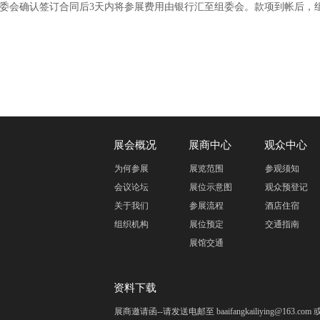
组委会确认签订合同后3天内将参展费用由银行汇至组委会。款项到帐后，
展会概况
展商中心
观众中心
为何参展
展览范围
参观须知
会议论坛
展位示意图
观众预登记
关于我们
参展流程
酒店住宿
组织机构
展位预定
交通指南
展馆交通
资料下载
展商邀请函--请发送电邮至 baaifangkailiying@163.c