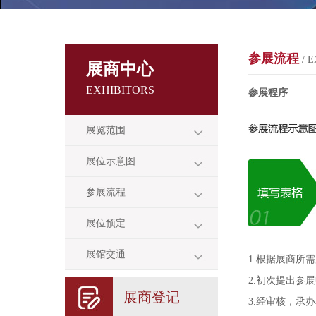
参展流程
/ E
展商中心
EXHIBITORS
参展程序
展览范围
展位示意图
参展流程
展位预定
展馆交通
1.根据展商所
2.初次提出参
展商登记
3.经审核，承