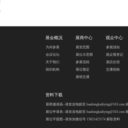
报
视
展会概况
展商中心
观众中心
为何参展
展览范围
参观须知
会议论坛
展位示意图
观众预登记
关于我们
参展流程
酒店住宿
组织机构
展位预定
交通指南
展馆交通
资料下载
展商邀请函--请发送电邮至 baaifangkailiying@163.c
展位申请表--请发送电邮至 baaifangkailiying@163.co
展位平面图--请添加微信号 15821425174 索取资料